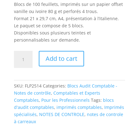
Blocs de 100 feuillets, imprimés sur un papier offset
vanille ou ivoire 80 g et perforés 4 trous.
Format 21 x 29,7 cm, A4, présentation à l’italienne.
Le paquet se compose de 5 blocs.
Disponibles sous plusieurs teintes et
personnalisables sur demande.
Notes
Add to cart
de
contrôle
FLP
2514
SKU:
FLP2514
Categories:
Blocs Audit Comptable -
quantity
Notes de contrôle
,
Comptables et Experts
Comptables
,
Pour les Professionnels
Tags:
blocs
d'audit comptables
,
imprimés comptables
,
Imprimés
spécialisés
,
NOTES DE CONTROLE
,
notes de controle
à carreaux