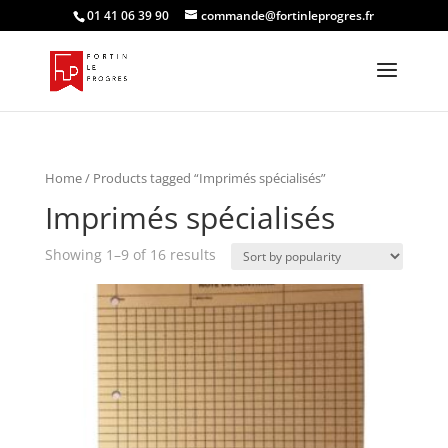
01 41 06 39 90
commande@fortinleprogres.fr
Home
/ Products tagged “Imprimés spécialisés”
Imprimés spécialisés
Showing 1–9 of 16 results