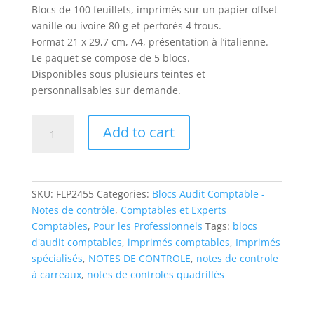
Blocs de 100 feuillets, imprimés sur un papier offset
vanille ou ivoire 80 g et perforés 4 trous.
Format 21 x 29,7 cm, A4, présentation à l’italienne.
Le paquet se compose de 5 blocs.
Disponibles sous plusieurs teintes et
personnalisables sur demande.
Notes
Add to cart
de
contrôle
FLP
2455
SKU:
FLP2455
Categories:
Blocs Audit Comptable -
quantity
Notes de contrôle
,
Comptables et Experts
Comptables
,
Pour les Professionnels
Tags:
blocs
d'audit comptables
,
imprimés comptables
,
Imprimés
spécialisés
,
NOTES DE CONTROLE
,
notes de controle
à carreaux
,
notes de controles quadrillés