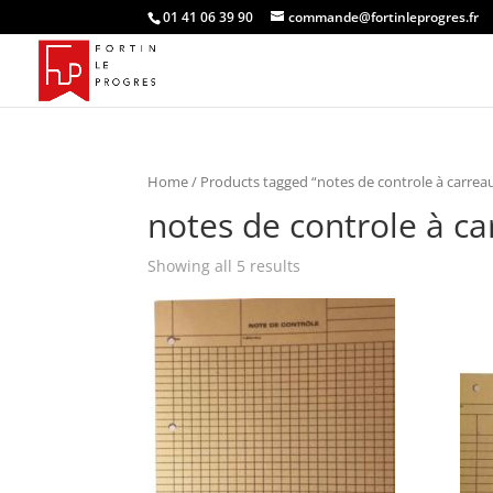
01 41 06 39 90
commande@fortinleprogres.fr
Home
/ Products tagged “notes de controle à carrea
notes de controle à c
Showing all 5 results