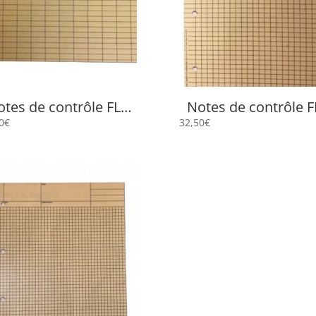
otes de contrôle FLP
Notes de contrôle F
2520
2455
0
€
32,50
€