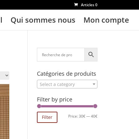
Articles 0
l
Qui sommes nous
Mon compte
Catégories de produits
Select a category
Filter by price
Min
Max
Price:
30€
—
40€
Filter
price
price