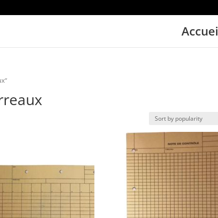
Accuei
ux”
arreaux