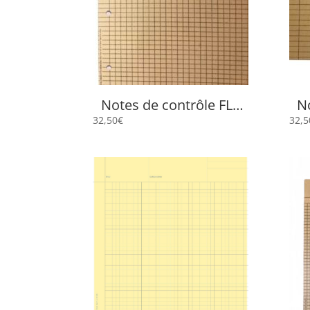
Notes de contrôle FLP
N
2514
32,50
€
32,5