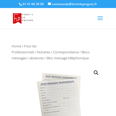
01 41 06 39 90
commande@fortinleprogres.fr
Home
/
Pour les
Professionnels
/
Notaires
/
Correspondance
/
Blocs
messages / absences
/ Bloc message téléphonique