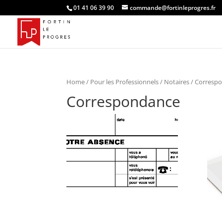
01 41 06 39 90
commande@fortinleprogres.fr
Home
/
Pour les Professionnels
/
Notaires
/ Corresp
Correspondance