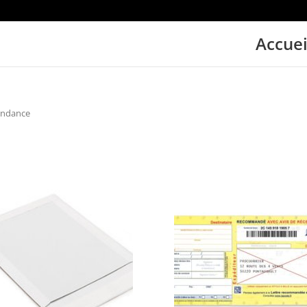
Accuei
ondance