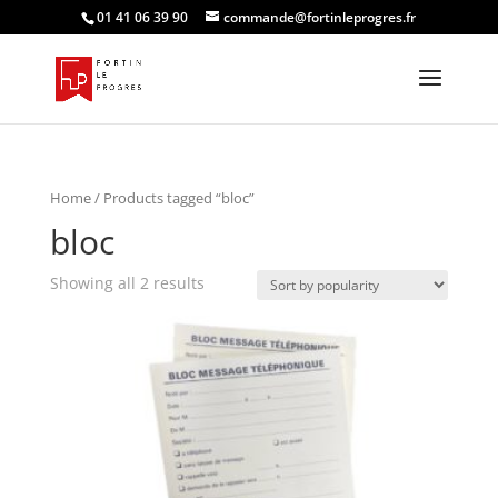
01 41 06 39 90
commande@fortinleprogres.fr
Home
/ Products tagged “bloc”
bloc
Showing all 2 results