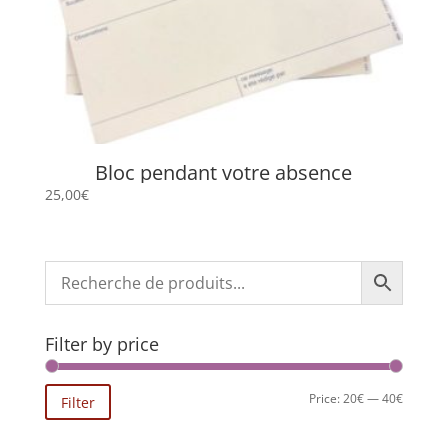
Bloc pendant votre absence
25,00
€
Filter by price
Min
Max
Price:
20€
—
40€
Filter
price
price