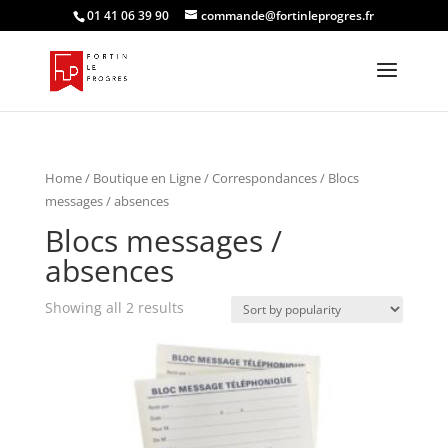
01 41 06 39 90
commande@fortinleprogres.fr
Home
/
Boutique en Ligne
/
Correspondances
/ Blocs
messages / absences
Blocs messages /
absences
Showing all 2 results