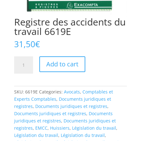
Registre des accidents du
travail 6619E
31,50
€
Registre
Add to cart
des
accidents
du
travail
SKU:
6619E
Categories:
Avocats
,
Comptables et
6619E
Experts Comptables
,
Documents juridiques et
quantity
registres
,
Documents juridiques et registres
,
Documents juridiques et registres
,
Documents
juridiques et registres
,
Documents juridiques et
registres
,
EMCC
,
Huissiers
,
Législation du travail
,
Législation du travail
,
Législation du travail
,