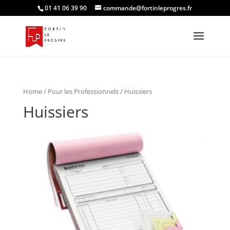
01 41 06 39 90
commande@fortinleprogres.fr
Home
/
Pour les Professionnels
/ Huissiers
Huissiers