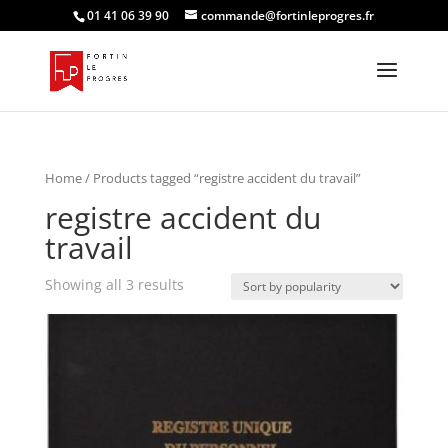
01 41 06 39 90
commande@fortinleprogres.fr
Home
/ Products tagged “registre accident du travail”
registre accident du
travail
Showing all 3 results