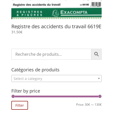
Registre des accidents du travail 6619E
31,50
€
Catégories de produits
Select a category
Filter by price
Min
Max
Price:
30€
—
130€
Filter
price
price