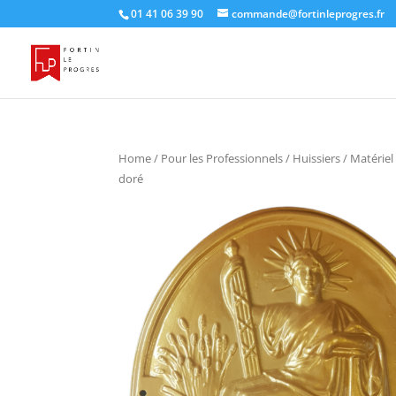
01 41 06 39 90
commande@fortinleprogres.fr
Home
/
Pour les Professionnels
/
Huissiers
/
Matériel
doré