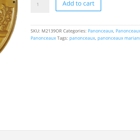
Add to cart
sans
bandeau
en
métal
SKU:
M2139OR
Categories:
Panonceaux
,
Panonceau
doré
Panonceaux
Tags:
panonceaux
,
panonceaux marian
quantity