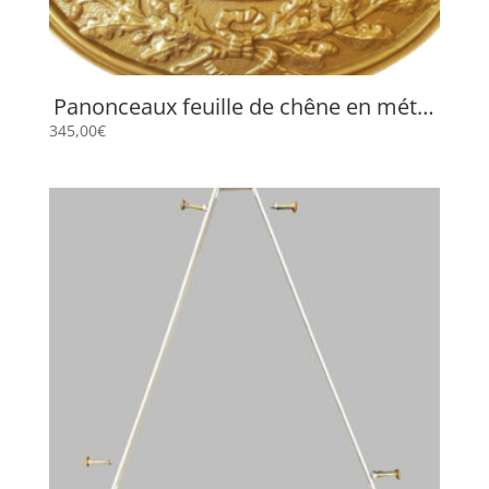
Panonceaux feuille de chêne en métal
doré
345,00
€