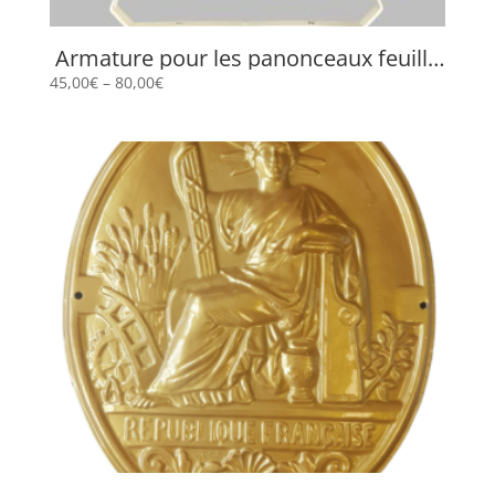
Armature pour les panonceaux feuille
de chêne
45,00
€
–
80,00
€