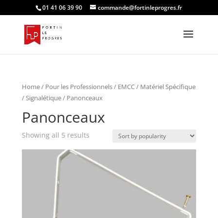
01 41 06 39 90
commande@fortinleprogres.fr
Home
/
Pour les Professionnels
/
EMCC
/
Matériel Spécifique
/ Signalétique
/ Panonceaux
Panonceaux
Showing all 5 results