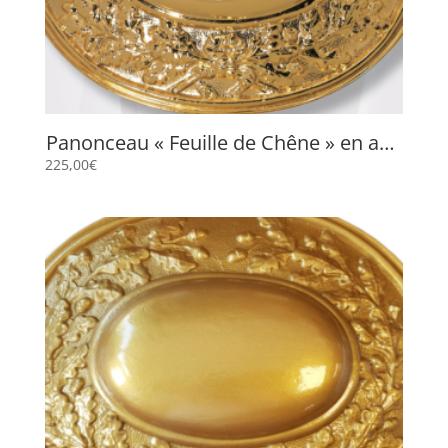
Panonceau « Feuille de Chêne » en abs
doré
225,00
€