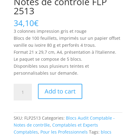
Notes de contrôle FLP
2513
34,10
€
3 colonnes impression gris et rouge
Blocs de 100 feuillets, imprimés sur un papier offset
vanille ou ivoire 80 g et perforés 4 trous.
Format 21 x 29,7 cm, A4, présentation à l’italienne.
Le paquet se compose de 5 blocs.
Disponibles sous plusieurs teintes et
personnalisables sur demande.
Notes
Add to cart
de
contrôle
FLP
2513
SKU:
FLP2513
Categories:
Blocs Audit Comptable -
quantity
Notes de contrôle
,
Comptables et Experts
Comptables
,
Pour les Professionnels
Tags:
blocs