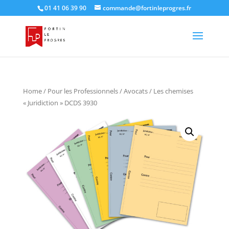
01 41 06 39 90
commande@fortinleprogres.fr
Home
/
Pour les Professionnels
/
Avocats
/ Les chemises
« Juridiction » DCDS 3930