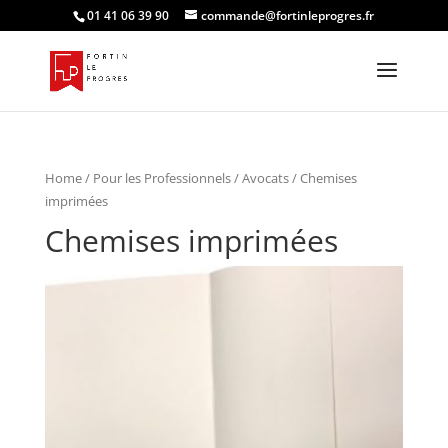
01 41 06 39 90
commande@fortinleprogres.fr
Home
/
Pour les Professionnels
/
Avocats
/ Chemises
imprimées
Chemises imprimées