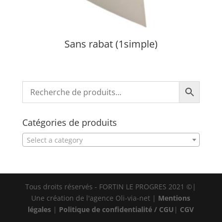
Sans rabat (1simple)
Catégories de produits
Select a category
Tous droits réservés - FORTIN LE PROGRES 2021 ©|
Une création de l'agence Oli-via-net |
Mentions
légales
|
Politique de confidentialité / CGU
|
CGV