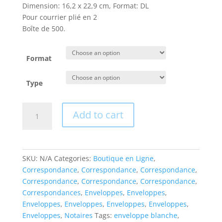
Dimension: 16,2 x 22,9 cm, Format: DL
Pour courrier plié en 2
Boîte de 500.
Format
Type
500
Add to cart
Enveloppes
Format
16,2x22,9
cm
SKU:
N/A
Categories:
Boutique en Ligne
,
quantity
Correspondance
,
Correspondance
,
Correspondance
,
Correspondance
,
Correspondance
,
Correspondance
,
Correspondances
,
Enveloppes
,
Enveloppes
,
Enveloppes
,
Enveloppes
,
Enveloppes
,
Enveloppes
,
Enveloppes
,
Notaires
Tags:
enveloppe blanche
,