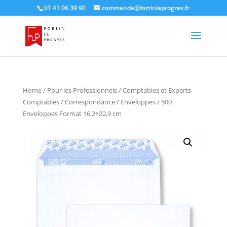
01 41 06 39 90
commande@fortinleprogres.fr
Home
/
Pour les Professionnels
/
Comptables et Experts
Comptables
/
Correspondance
/
Enveloppes
/ 500
Enveloppes Format 16,2×22,9 cm