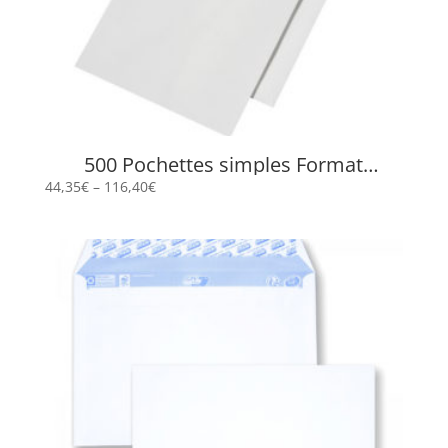
500 Pochettes simples Format
16,2×22,9 cm
44,35
€
–
116,40
€