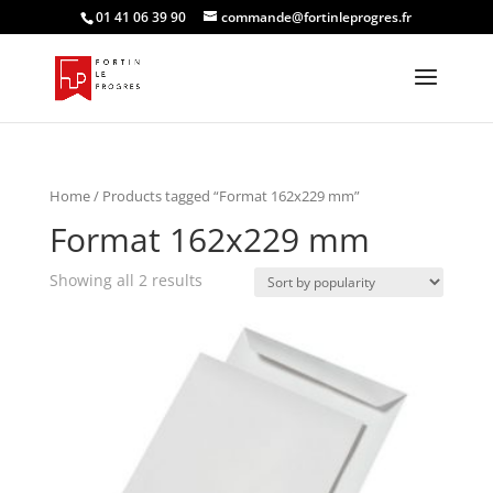
01 41 06 39 90
commande@fortinleprogres.fr
Home
/ Products tagged “Format 162x229 mm”
Format 162x229 mm
Showing all 2 results