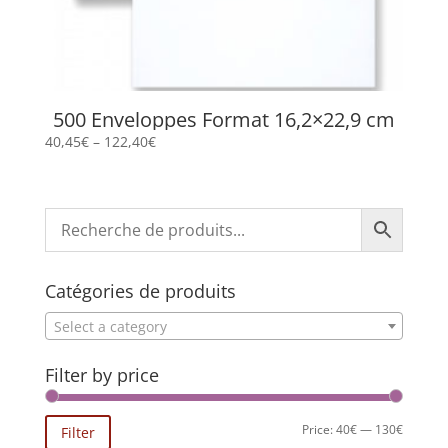
500 Enveloppes Format 16,2×22,9 cm
40,45
€
–
122,40
€
Catégories de produits
Select a category
Filter by price
Min
Max
Price:
40€
—
130€
Filter