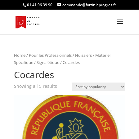
01 41 06 39 90
commande@fortinleprogres.fr
Home
/
Pour les Professionnels
/
Huissiers
/
Matériel
Spécifique / Signalétique
/ Cocardes
Cocardes
Showing all 5 results