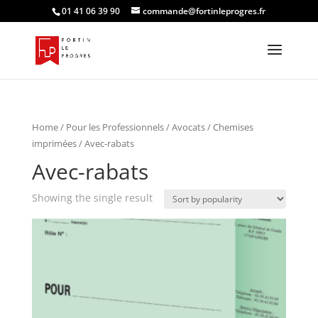
01 41 06 39 90
commande@fortinleprogres.fr
Home
/
Pour les Professionnels
/
Avocats
/
Chemises
imprimées
/ Avec-rabats
Avec-rabats
Showing the single result