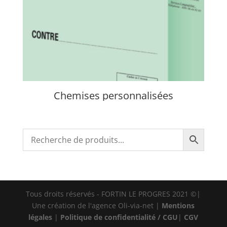
Chemises personnalisées
Tous droits réservés - FORTIN LE PROGRES 2021 ©|
Une création de l'agence Oli-via-net |
Mentions
légales
|
Politique de confidentialité / CGU
|
CGV