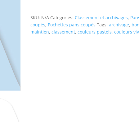
pans
coupés
avec
SKU:
N/A
Categories:
Classement et archivages
,
Pan
entête
coupés
,
Pochettes pans coupés
Tags:
archivage
,
bo
quantity
maintien
,
classement
,
couleurs pastels
,
couleurs vi