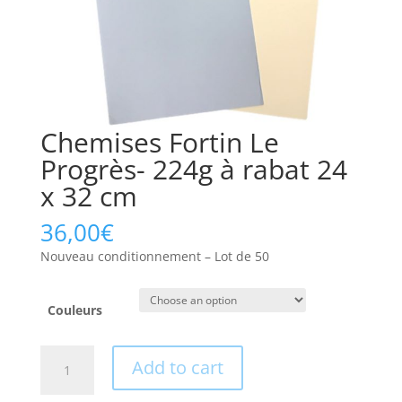
Chemises Fortin Le
Progrès- 224g à rabat 24
x 32 cm
36,00
€
Nouveau conditionnement – Lot de 50
Couleurs
Chemises
Add to cart
Fortin
Le