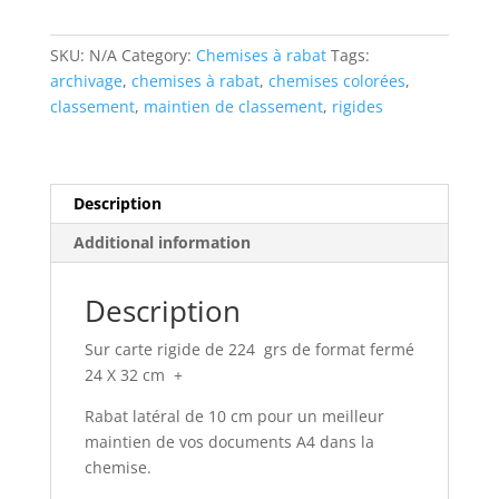
Progrès-
224g
SKU:
N/A
Category:
Chemises à rabat
Tags:
à
archivage
,
chemises à rabat
,
chemises colorées
,
rabat
classement
,
maintien de classement
,
rigides
24
x
32
cm
Description
quantity
Additional information
Description
Sur carte rigide de 224 grs de format fermé
24 X 32 cm +
Rabat latéral de 10 cm pour un meilleur
maintien de vos documents A4 dans la
chemise.