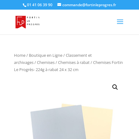
01 41 06 39 90
commande@fortinleprogres.fr
Home
/
Boutique en Ligne
/
Classement et
archivages
/
Chemises
/
Chemises à rabat
/ Chemises Fortin
Le Progrès- 224g à rabat 24 x 32 cm