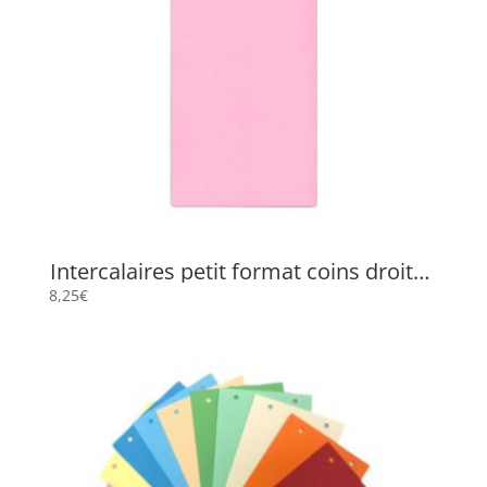
Intercalaires petit format coins droits /
FLP 1901 / Format 22,3 x 10,5 cm
8,25
€