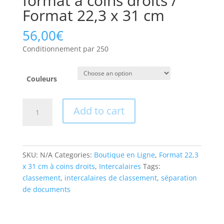
format à coins droits /
Format 22,3 x 31 cm
56,00
€
Conditionnement par 250
Couleurs
Intercalaires
Add to cart
grand
format
à
coins
SKU:
N/A
Categories:
Boutique en Ligne
,
Format 22,3
droits
x 31 cm à coins droits
,
Intercalaires
Tags:
/
classement
,
intercalaires de classement
,
séparation
Format
de documents
22,3
x
31