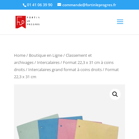
01 41 06 39 90
commande@fortinleprogres.fr
Home
/
Boutique en Ligne
/
Classement et
archivages
/
Intercalaires
/
Format 22,3 x 31 cm à coins
droits
/ Intercalaires grand format à coins droits / Format
22,3 x 31 cm