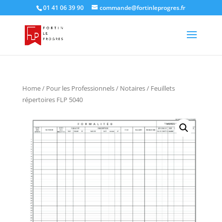
01 41 06 39 90
commande@fortinleprogres.fr
Home
/
Pour les Professionnels
/
Notaires
/ Feuillets
répertoires FLP 5040