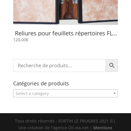
Reliures pour feuillets répertoires FLP
659
120,00
€
Catégories de produits
Select a category
Tous droits réservés - FORTIN LE PROGRES 2021 ©|
Une création de l'agence Oli-via-net |
Mentions