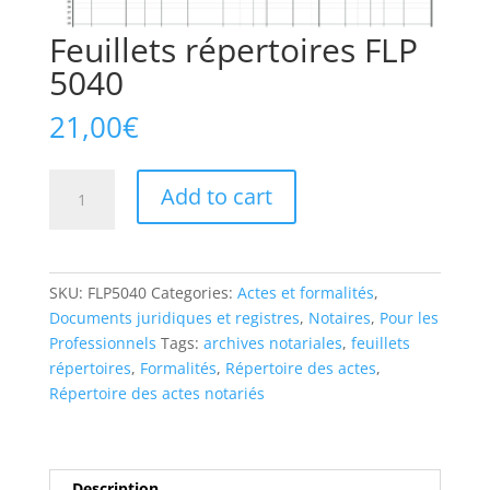
Feuillets répertoires FLP
5040
21,00
€
Feuillets
Add to cart
répertoires
FLP
5040
quantity
SKU:
FLP5040
Categories:
Actes et formalités
,
Documents juridiques et registres
,
Notaires
,
Pour les
Professionnels
Tags:
archives notariales
,
feuillets
répertoires
,
Formalités
,
Répertoire des actes
,
Répertoire des actes notariés
Description