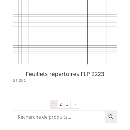
Feuillets répertoires FLP 2223
21,00
€
1
2
3
→