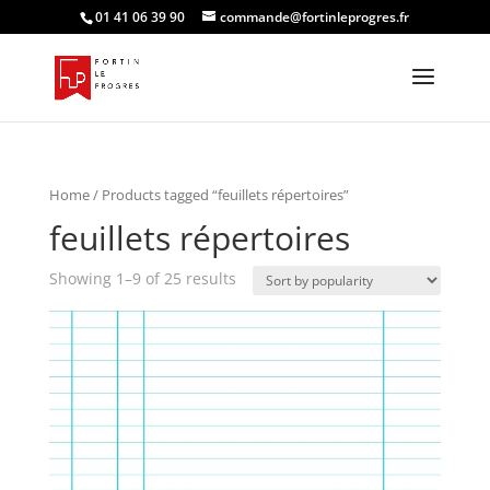
01 41 06 39 90
commande@fortinleprogres.fr
Home
/ Products tagged “feuillets répertoires”
feuillets répertoires
Showing 1–9 of 25 results