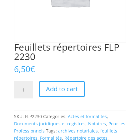
Feuillets répertoires FLP
2230
6,50
€
Feuillets
Add to cart
répertoires
FLP
2230
quantity
SKU:
FLP2230
Categories:
Actes et formalités
,
Documents juridiques et registres
,
Notaires
,
Pour les
Professionnels
Tags:
archives notariales
,
feuillets
répertoires
,
Formalités
,
Répertoire des actes
,