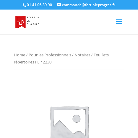
01 41 06 39 90
commande@fortinleprogres.fr
Home
/
Pour les Professionnels
/
Notaires
/ Feuillets
répertoires FLP 2230