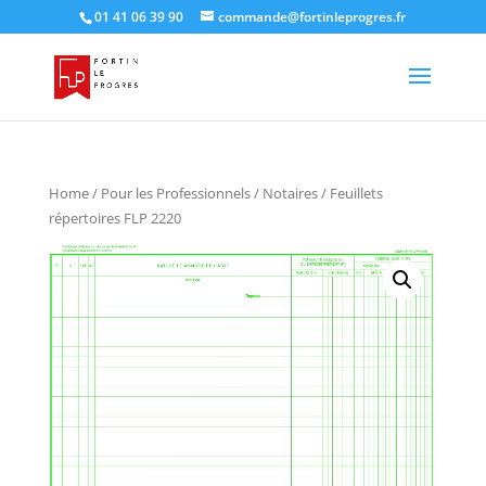
01 41 06 39 90
commande@fortinleprogres.fr
Home
/
Pour les Professionnels
/
Notaires
/ Feuillets
répertoires FLP 2220