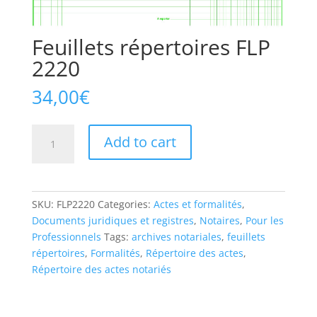
Feuillets répertoires FLP
2220
34,00
€
Feuillets
Add to cart
répertoires
FLP
2220
quantity
SKU:
FLP2220
Categories:
Actes et formalités
,
Documents juridiques et registres
,
Notaires
,
Pour les
Professionnels
Tags:
archives notariales
,
feuillets
répertoires
,
Formalités
,
Répertoire des actes
,
Répertoire des actes notariés