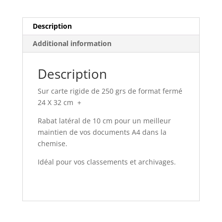
grs
24
x
Description
32
Additional information
cm
+
Rabat
Description
quantity
Sur carte rigide de 250 grs de format fermé
24 X 32 cm +
Rabat latéral de 10 cm pour un meilleur
maintien de vos documents A4 dans la
chemise.
Idéal pour vos classements et archivages.