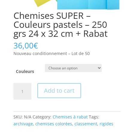
Chemises SUPER –
Couleurs pastels – 250
grs 24 x 32 cm + Rabat
36,00
€
Nouveau conditionnement – Lot de 50
Couleurs
Chemises
Add to cart
SUPER
-
Couleurs
pastels
SKU:
N/A
Category:
Chemises à rabat
Tags:
-
archivage
,
chemises colorées
,
classement
,
rigides
250