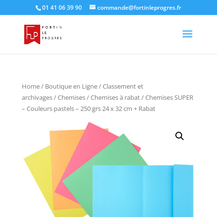
01 41 06 39 90
commande@fortinleprogres.fr
Home
/
Boutique en Ligne
/
Classement et
archivages
/
Chemises
/
Chemises à rabat
/ Chemises SUPER
– Couleurs pastels – 250 grs 24 x 32 cm + Rabat