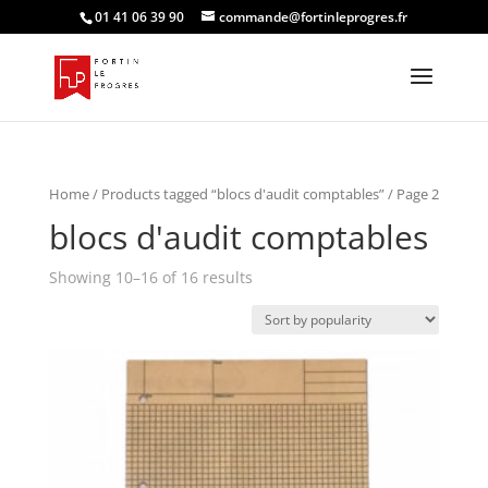
01 41 06 39 90
commande@fortinleprogres.fr
Home
/
Products tagged “blocs d'audit comptables”
/ Page 2
blocs d'audit comptables
Showing 10–16 of 16 results