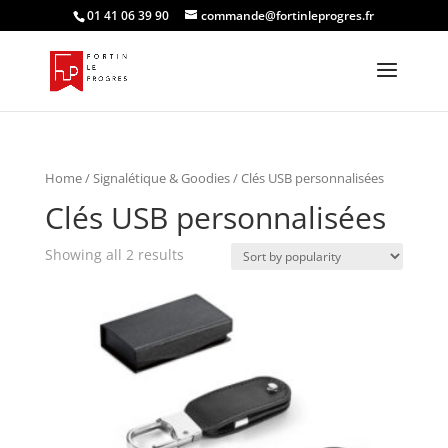
01 41 06 39 90
commande@fortinleprogres.fr
Home
/
Signalétique & Goodies
/ Clés USB personnalisées
Clés USB personnalisées
Showing all 2 results