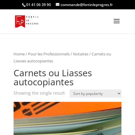
01 41 06 39 90
commande@fortinleprogres.fr
Home
/
Pour les Professionnels
/
Notaires
/ Carnets ou
Liasses autocopiantes
Carnets ou Liasses
autocopiantes
Showing the single result