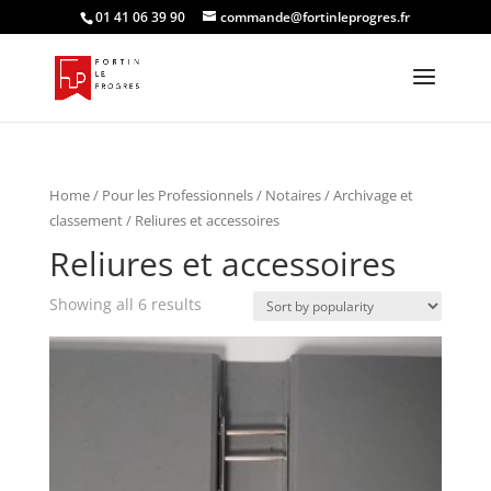
01 41 06 39 90
commande@fortinleprogres.fr
Home
/
Pour les Professionnels
/
Notaires
/
Archivage et
classement
/ Reliures et accessoires
Reliures et accessoires
Showing all 6 results