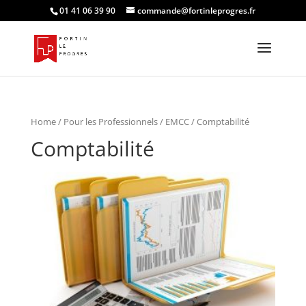
01 41 06 39 90
commande@fortinleprogres.fr
Home
/
Pour les Professionnels
/
EMCC
/ Comptabilité
Comptabilité