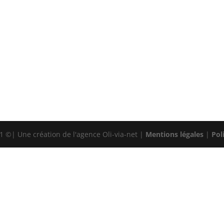
 ©| Une création de l'agence Oli-via-net |
Mentions légales
|
Pol