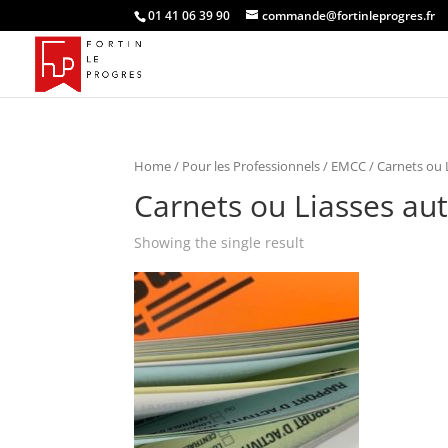
01 41 06 39 90
commande@fortinleprogres.fr
Home
/
Pour les Professionnels
/
EMCC
/ Carnets ou 
Carnets ou Liasses au
Showing the single result