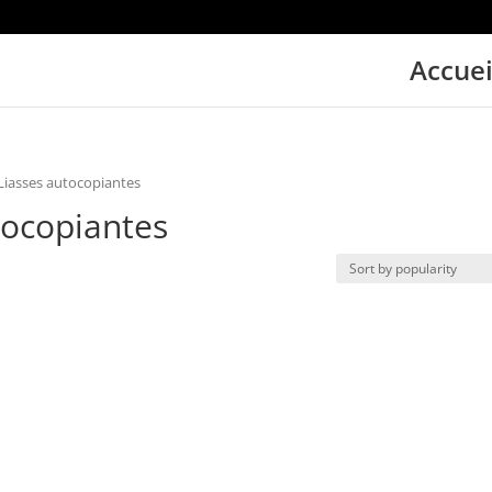
Accuei
Liasses autocopiantes
tocopiantes