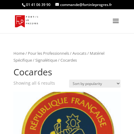
01 41 06 39 90
commande@fortinleprogres.fr
Home
/
Pour les Professionnels
/
Avocats
/
Matériel
Spécifique / Signalétique
/ Cocardes
Cocardes
Showing all 6 results