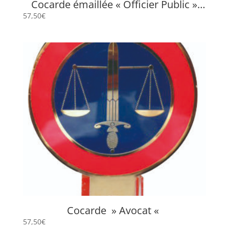
Cocarde émaillée « Officier Public »
LOP
57,50
€
Cocarde » Avocat «
57,50
€