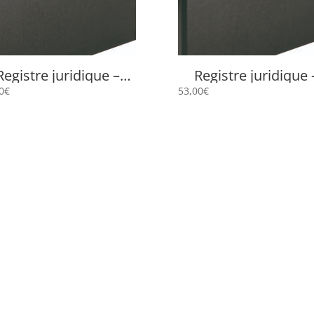
Registre juridique –
Registre juridique 
egistre de présence
Livre Journal 4607
0
€
53,00
€
4602E