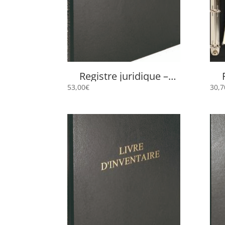
Registre juridique –
Assemblées générales
Bl
53,00
€
30,7
4606E