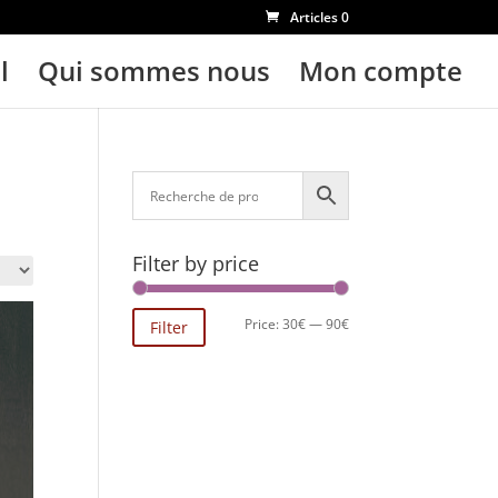
Articles 0
l
Qui sommes nous
Mon compte
Filter by price
Min
Max
Price:
30€
—
90€
Filter
price
price