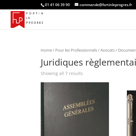
01 41 06 39 90
commande@fortinleprogres.fr
Home
/
Pour les Professionnels
/
Avocats
/
Documents
Juridiques règlementa
Showing all 7 results