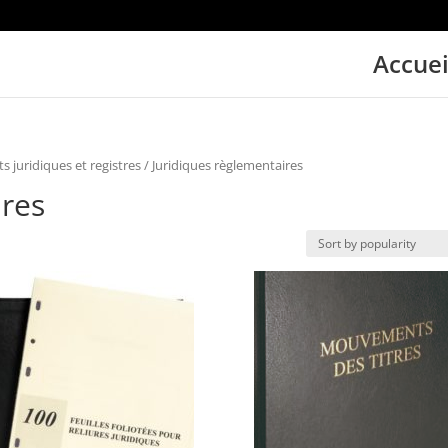
Accuei
 juridiques et registres
/ Juridiques règlementaires
ires