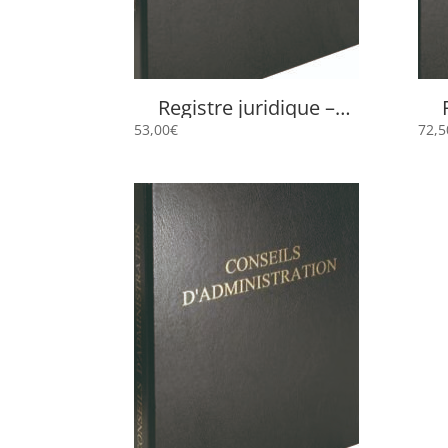
Registre juridique –
Livre d’inventaire 4605E
R
53,00
€
72,5