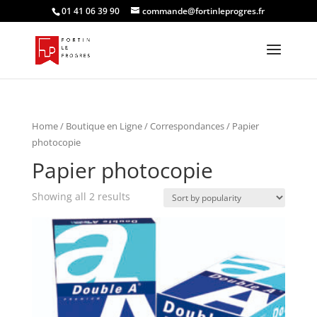
01 41 06 39 90
commande@fortinleprogres.fr
Home
/
Boutique en Ligne
/
Correspondances
/ Papier
photocopie
Papier photocopie
Showing all 2 results