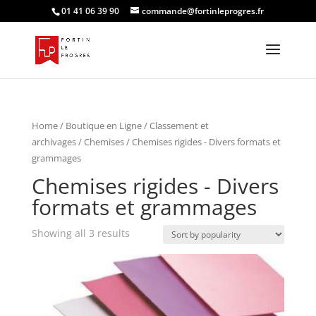
01 41 06 39 90
commande@fortinleprogres.fr
Home
/
Boutique en Ligne
/
Classement et
archivages
/
Chemises
/ Chemises rigides - Divers formats et
grammages
Chemises rigides - Divers
formats et grammages
Showing all 3 results