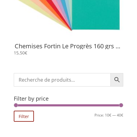
Chemises Fortin Le Progrès 160 grs 22
x 31 cm
15,50
€
Filter by price
Min
Max
Price:
10€
—
40€
Filter
price
price