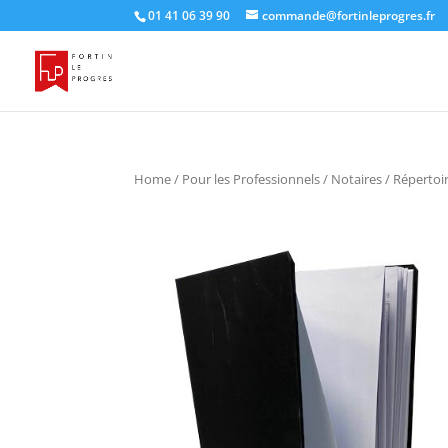
01 41 06 39 90
commande@fortinleprogres.fr
Home
/
Pour les Professionnels
/
Notaires
/ Répertoi