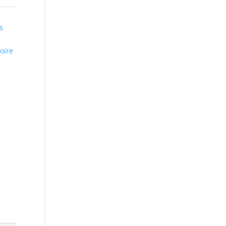
s
,
oire