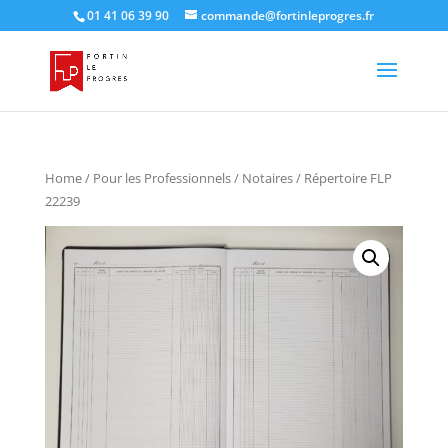
01 41 06 39 90
commande@fortinleprogres.fr
Home
/
Pour les Professionnels
/
Notaires
/ Répertoire FLP
22239