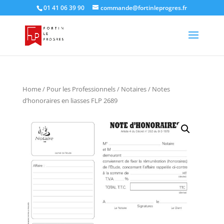
01 41 06 39 90
commande@fortinleprogres.fr
Home
/
Pour les Professionnels
/
Notaires
/ Notes
d’honoraires en liasses FLP 2689