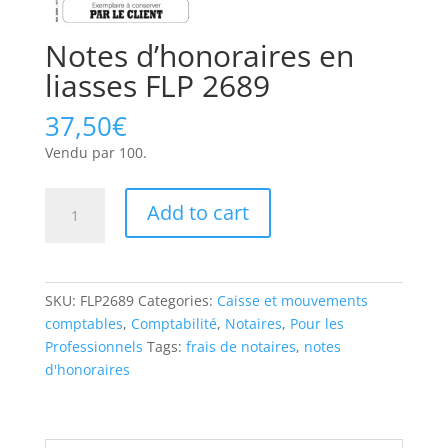
Notes d’honoraires en
liasses FLP 2689
37,50
€
Vendu par 100.
Notes
Add to cart
d'honoraires
en
liasses
FLP
SKU:
FLP2689
Categories:
Caisse et mouvements
2689
comptables
,
Comptabilité
,
Notaires
,
Pour les
quantity
Professionnels
Tags:
frais de notaires
,
notes
d'honoraires