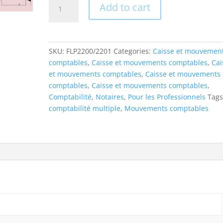
Mouvements
Add to cart
comptables
multiples
FLP
2200/2201
SKU:
FLP2200/2201
Categories:
Caisse et mouvemen
quantity
comptables
,
Caisse et mouvements comptables
,
Cai
et mouvements comptables
,
Caisse et mouvements
comptables
,
Caisse et mouvements comptables
,
Comptabilité
,
Notaires
,
Pour les Professionnels
Tags
comptabilité multiple
,
Mouvements comptables