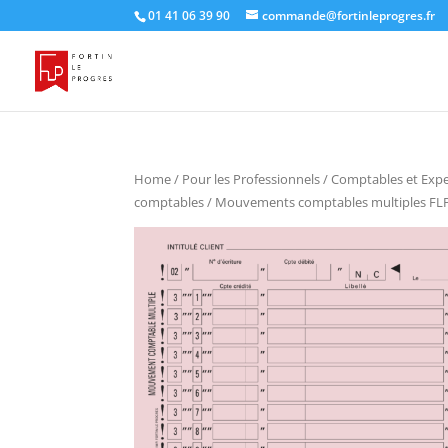
01 41 06 39 90
commande@fortinleprogres.fr
Home
/
Pour les Professionnels
/
Comptables et Exp
comptables
/ Mouvements comptables multiples FL