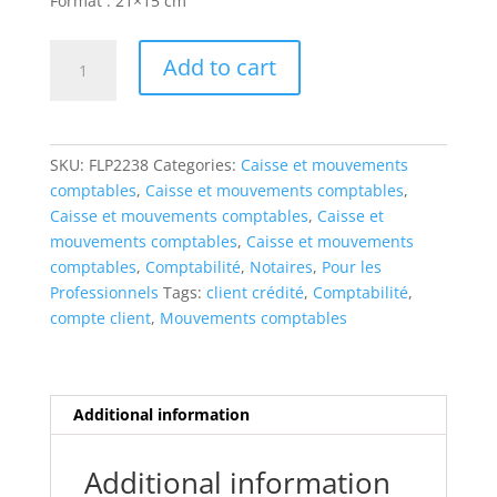
Format : 21×15 cm
Mouvements
Add to cart
-
Client
crédité
FLP
SKU:
FLP2238
Categories:
Caisse et mouvements
2238
comptables
,
Caisse et mouvements comptables
,
quantity
Caisse et mouvements comptables
,
Caisse et
mouvements comptables
,
Caisse et mouvements
comptables
,
Comptabilité
,
Notaires
,
Pour les
Professionnels
Tags:
client crédité
,
Comptabilité
,
compte client
,
Mouvements comptables
Additional information
Additional information