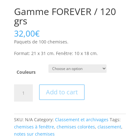
Gamme FOREVER / 120
grs
32,00
€
Paquets de 100 chemises.
Format: 21 x 31 cm. Fenêtre: 10 x 18 cm.
Couleurs
Gamme
Add to cart
FOREVER
/
120
grs
SKU:
N/A
Category:
Classement et archivages
Tags:
quantity
chemises à fenêtre
,
chemises colorées
,
classement
,
notes sur chemises