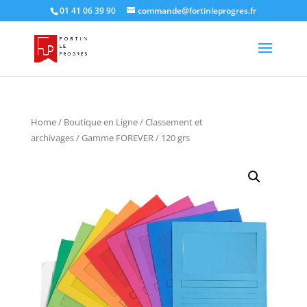
01 41 06 39 90
commande@fortinleprogres.fr
Home
/
Boutique en Ligne
/
Classement et
archivages
/ Gamme FOREVER / 120 grs