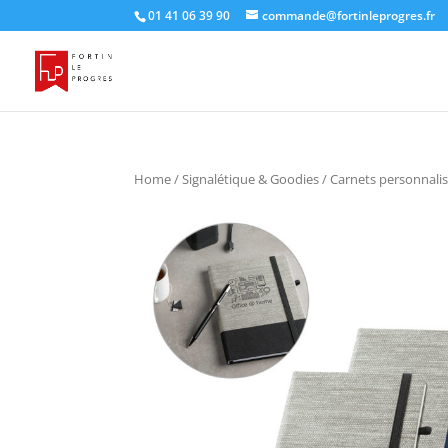
01 41 06 39 90
commande@fortinleprogres.fr
Home
/
Signalétique & Goodies
/
Carnets personnali