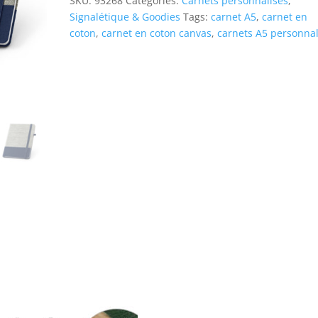
SKU:
93268
Categories:
Carnets personnalisés
,
Signalétique & Goodies
Tags:
carnet A5
,
carnet en
coton
,
carnet en coton canvas
,
carnets A5 personnal