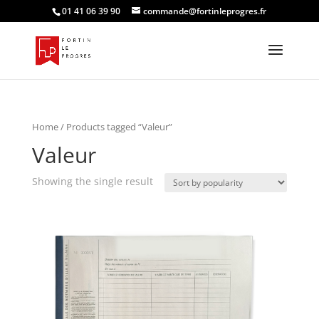
01 41 06 39 90
commande@fortinleprogres.fr
Home
/ Products tagged “Valeur”
Valeur
Showing the single result