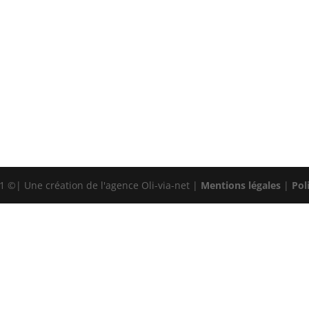
 ©| Une création de l'agence Oli-via-net |
Mentions légales
|
Pol