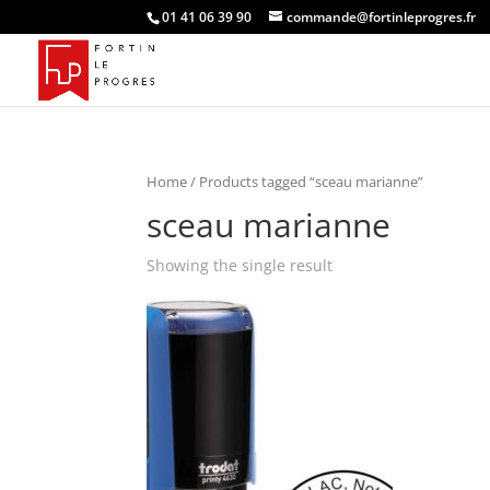
01 41 06 39 90
commande@fortinleprogres.fr
Home
/ Products tagged “sceau marianne”
sceau marianne
Showing the single result