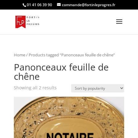
01 41 06 39 90
commande@fortinleprogres.fr
Home
/ Products tagged “Panonceaux feuille de chêne”
Panonceaux feuille de
chêne
Showing all 2 results