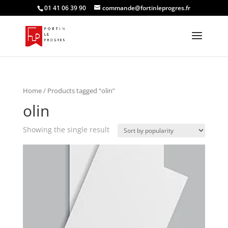
01 41 06 39 90
commande@fortinleprogres.fr
Home
/ Products tagged “olin”
olin
Showing the single result