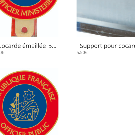
Cocarde émaillée »
Support pour cocar
fficier Ministériel »
SUPPORT
0
€
5,50
€
LOM