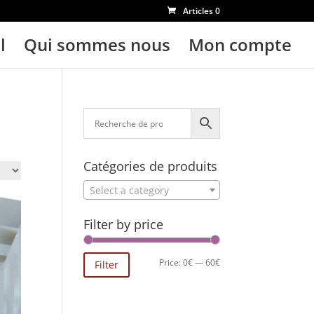
Articles 0
l
Qui sommes nous
Mon compte
Catégories de produits
Select a category
Filter by price
Min
Max
Price:
0€
—
60€
Filter
price
price