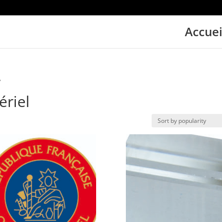
Accuei
”
ériel