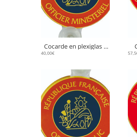
Cocarde en plexiglas à
ventouses « Officier
O
40,00
€
57,5
Ministériel » VOM-1