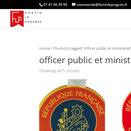
01 41 06 39 90
commande@fortinleprogres.fr
Home
/ Products tagged “officer public et ministériel
officer public et minist
Showing all 5 results